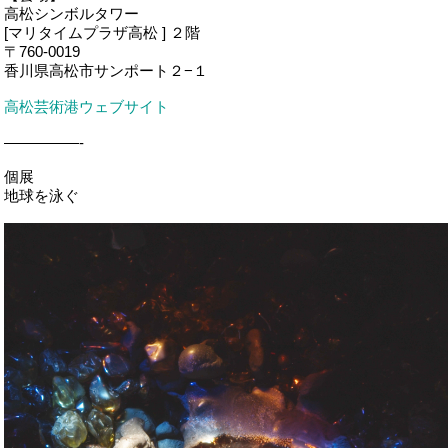
高松シンボルタワー
[マリタイムプラザ高松 ] ２階
〒760-0019
香川県高松市サンポート２−１
高松芸術港ウェブサイト
—————-
個展
地球を泳ぐ