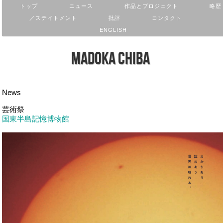
トップ
ニュース
作品とプロジェクト
略歴
／ステイトメント
批評
コンタクト
ENGLISH
Madoka Chiba
News
芸術祭
国東半島記憶博物館