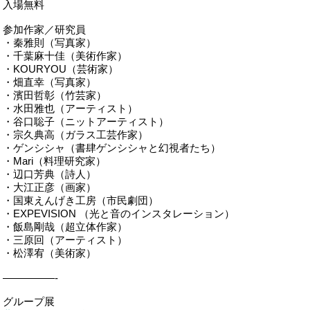
入場無料
参加作家／研究員
・秦雅則（写真家）
・千葉麻十佳（美術作家）
・KOURYOU（芸術家）
・畑直幸（写真家）
・濱田哲彰（竹芸家）
・水田雅也（アーティスト）
・谷口聡子（ニットアーティスト）
・宗久典高（ガラス工芸作家）
・ゲンシシャ（書肆ゲンシシャと幻視者たち）
・Mari（料理研究家）
・辺口芳典（詩人）
・大江正彦（画家）
・国東えんげき工房（市民劇団）
・EXPEVISION （光と音のインスタレーション）
・飯島剛哉（超立体作家）
・三原回（アーティスト）
・松澤宥（美術家）
—————-
グループ展