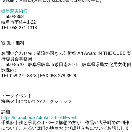
※休館：月曜日(月曜日が祝日の場合はその翌平日)
岐阜県美術館
〒500‐8368
岐阜市宇佐4‐1‐22
TEL:058-271-1313
観 覧：無料
お問い合わせ先：清流の国ぎふ芸術祭 Art Award IN THE CUBE 実
行委員会事務局
〒500-8570 岐阜県岐阜市薮田南2-1-1（岐阜県県民文化局文化創
造課内）
TEL 058-272-8378 | FAX 058-278-3529
—————-
トークイベント
海底火山についてのワークショップ
詳細
https://scrapbox.io/okukujiartfield/Event
千葉麻十佳と県北ジオパーク構想の方が、作品や大子町での制作
について、あるいは町の地層および成り立ちについてお話ししま