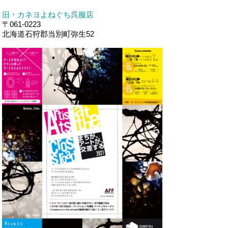
旧・カネヨよねぐち呉服店
〒061-0223
北海道石狩郡当別町弥生52