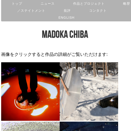
トップ
ニュース
作品とプロジェクト
略歴
／ステイトメント
批評
コンタクト
ENGLISH
Madoka Chiba
画像をクリックすると作品の詳細がご覧いただけます: